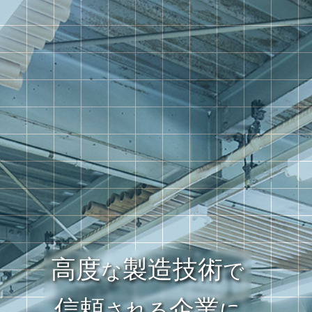
高度
製造技術
な
で
信頼
企業
される
に